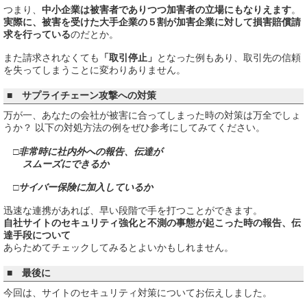
つまり、
中小企業は被害者でありつつ加害者の立場にもなりえます
。
実際に、被害を受けた大手企業の５割が加害企業に対して損害賠償請
求を行っている
のだとか。
また請求されなくても
「取引停止」
となった例もあり、取引先の信頼
を失ってしまうことに変わりありません。
■ サプライチェーン攻撃への対策
万が一、あなたの会社が被害に合ってしまった時の対策は万全でしょ
うか？ 以下の対処方法の例をぜひ参考にしてみてください。
□非常時に社内外への報告、伝達が
スムーズにできるか
□サイバー保険に加入しているか
迅速な連携があれば、早い段階で手を打つことができます。
自社サイトのセキュリティ強化
と
不測の事態が起こった時の報告、伝
達手段
について
あらためてチェックしてみるとよいかもしれません。
■ 最後に
今回は、サイトのセキュリティ対策についてお伝えしました。