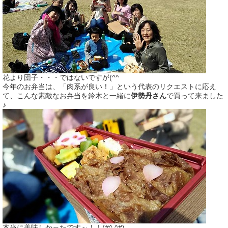
花より団子・・・ではないですが(^^ゞ
今年のお弁当は、「肉系が良い！」という代表のリクエストに応え
て、こんな素敵なお弁当を鈴木と一緒に
伊勢丹さん
で買って来ました
♪
本当に美味しかったです～！！(#^.^#)