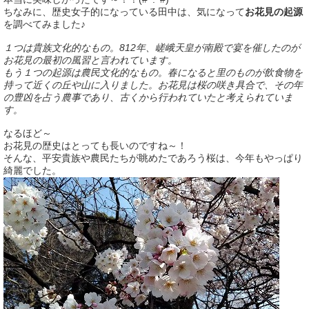
ちなみに、歴史女子的になっている田中は、気になって
お花見の起源
を調べてみました♪
１つは貴族文化的なもの。812年、嵯峨天皇が南殿で宴を催したのが
お花見の最初の風習と言われています。
もう１つの起源は農民文化的なもの。春になると里のものが飲食物を
持って近くの丘や山に入りました。お花見は桜の咲き具合で、その年
の豊凶を占う農事であり、古くから行われていたと考えられていま
す。
なるほど～
お花見の歴史はとっても長いのですね～！
そんな、平安貴族や農民たちが眺めたであろう桜は、今年もやっぱり
綺麗でした。