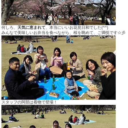
何しろ、
天気に恵まれて
、本当にいいお花見日和でした(^^)
みんなで美味しいお弁当を食べながら、桜を眺めて、ご満悦です☆彡
スタッフの阿部は着物で登場！