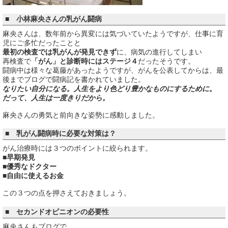
■ 小林麻央さんの乳がん闘病
麻央さんは、数年前から異変には気づいていたようですが、仕事に育
児にご多忙だったことと
最初の検査では乳がんが発見できず
に、病気の進行してしまい
再検査で
「がん」と診断時にはステージ４
だったそうです。
闘病中は様々な葛藤があったようですが、がんを公表してからは、最
後までブログで闘病記を書かれていました。
なりたい自分になる。人生をより色どり豊かなものにするために。
だって、人生は一度きりだから。
麻央さんの勇気と前向きな姿勢に感動しました。
■ 乳がん闘病時に必要な対策は？
がん治療時には３つのポイントに絞られます。
■早期発見
■優秀なドクター
■自由に使えるお金
この３つの点を押さえておきましょう。
■ セカンドオピニオンの必要性
麻央さんもブログで